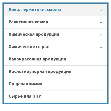
Клеи, герметики, смолы
+7 (863) 303-37-70
0281078-81-89
Реактивная химия
Гарантия лучшей цены
Химическая продукция
Химическое сырье
Доставка в регионы
Лакокрасочная продукция
Кислотноупорная продукция
Пищевая химия
Сырье для ППУ