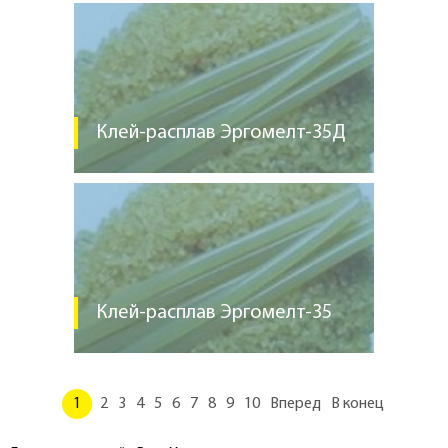
Клей-расплав Эргомелт-35Д
Клей-расплав Эргомелт-35
1
2
3
4
5
6
7
8
9
10
Вперед
В конец