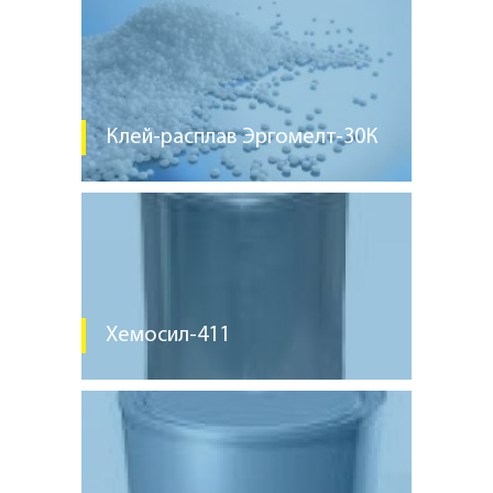
Клей-расплав Эргомелт-30К
Хемосил-411