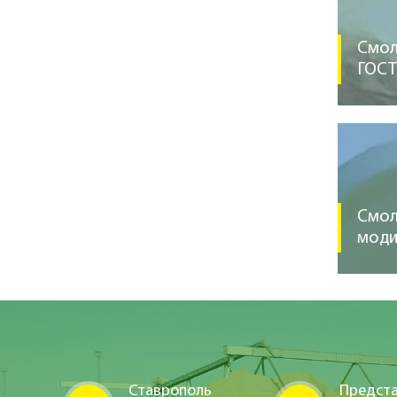
Смол
ГОСТ 
Смол
моди
Ставрополь
Предста