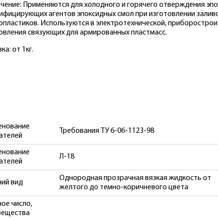
чение: Применяются для холодного и горячего отверждения эпок
ифицирующих агентов эпоксидных смол при изготовлении заливо
опластиков. Используются в электротехнической, приборостро
овления связующих для армированных пластмасс.
а: от 1кг.
енование
Требования ТУ 6-06-1123-98
ателей
енование
Л-18
ателей
Однородная прозрачная вязкая жидкость от
ий вид
желтого до темно-коричневого цвета
ое число,
 вещества