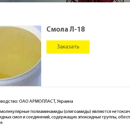
Смола Л-18
Заказать
водство: ОАО АРМОПЛАСТ, Украина
молекулярные полиаминамиды (олигоамиды) являются нетокси
идных смол и соединений, содержащих эпоксидные группы, обе
е.