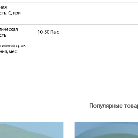
ная
ть, С, при
мическая
10-50 Па·с
сть
тийный срок
ния, мес.
Популярные това