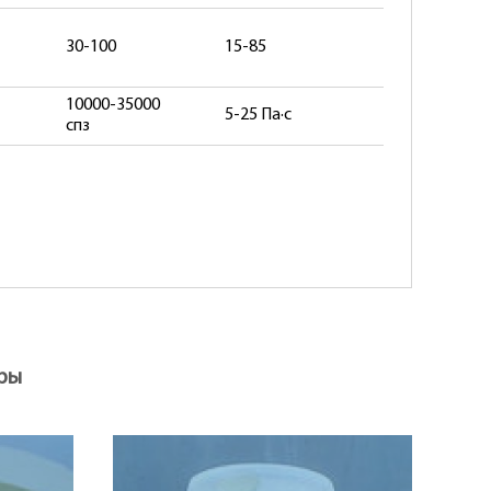
30-100
15-85
10000-35000
5-25 Па·с
спз
ры