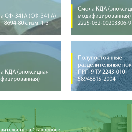
Смола КДА (эпоксид
а СФ-341А (СФ-341 А)
модифицированная) 
18694-80 с изм. 1-3
2225-032-00203306-9
Полупостоянные
разделительные по
а КДА (эпоксидная
ПРП-9 ТУ 2243-010-
фицированная)
58948815-2004
вительство в Ставрополе