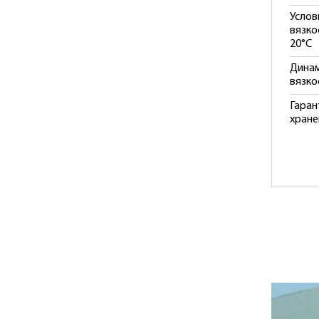
Услов
вязкос
20°С
Дина
вязко
Гаран
хране