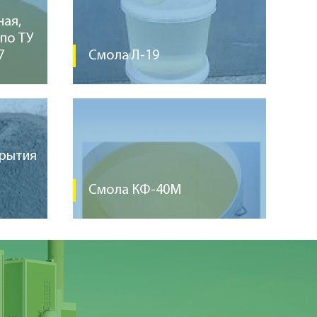
ная,
по ТУ
7
Смола Л-19
крытия
Смола КФ-40М