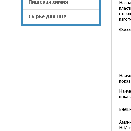
Пищевая химия
Назна
пласт
стекл
Сырье для ППУ
изгот
Фасовк
Наим
показ
Наим
показ
Внешн
Аминн
Нcl/г