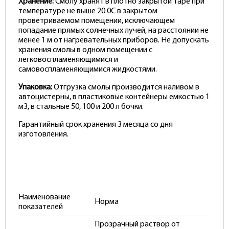
Хранение:
Смолу хранят в плотно закрытой таре при
температуре не выше 20 0С в закрытом
проветриваемом помещении, исключающем
попадание прямых солнечных лучей, на расстоянии не
менее 1 м от нагревательных приборов. Не допускать
хранения смолы в одном помещении с
легковоспламеняющимися и
самовоспламеняющимися жидкостями.
Упаковка:
Отгрузка смолы производится наливом в
автоцистерны, в пластиковые контейнеры емкостью 1
м3, в стальные 50, 100 и 200 л бочки.
Гарантийный срок хранения 3 месяца со дня
изготовления.
Наименование
Норма
показателей
Прозрачный раствор от