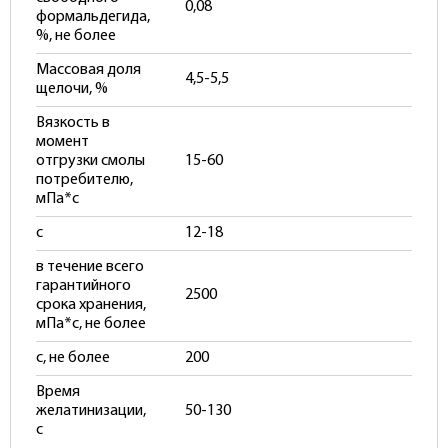
0,08
формальдегида,
%, не более
Массовая доля
4,5-5,5
щелочи, %
Вязкость в
момент
отгрузки смолы
15-60
потребителю,
мПа*с
с
12-18
в течение всего
гарантийного
2500
срока хранения,
мПа*с, не более
с, не более
200
Время
желатинизации,
50-130
с