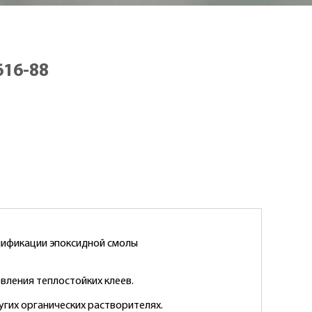
616-88
одификации эпоксидной смолы
овления теплостойких клеев.
ругих органических растворителях.