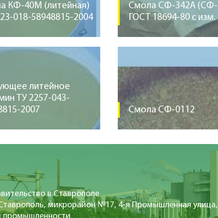
а КФ-40М (литейная)
Смола СФ-342А (СФ-
223-018-58948815-2004
ГОСТ 18694-80 с изм. 
ующее литейное
мин ТУ 2257-043-
8815-2007
Смола СФ-0112
вительство в Ставрополе
 Ставрополь, микрорайон №17, 4-я Промышленная улица,
и промышленности