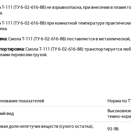
 Т-111 (ТУ 6-02-616-88) не взрывоопасна, при внесении в пламя
а.
 Т-111 (ТУ 6-02-616-88) при комнатной температуре практическ
ека.
вка:
Смола Т-111 (ТУ 6-02-616-88) поставляется в металлической,
портировка:
Смола Т-111 (ТУ 6-02-616-88) транспортируется лю
лами перевозки грузов.
нование показателей
Норма по Т
Высоковязк
ий вид
темно-кори
вая доля нелетучих веществ (сухого остатка),
93-98