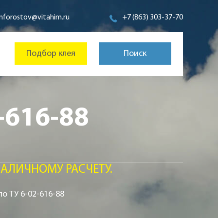
inforostov@vitahim.ru
+7 (863) 303-37-70
Подбор клея
Поиск
-616-88
АЛИЧНОМУ РАСЧЕТУ.
по ТУ 6-02-616-88