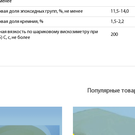
 менее
вая доля эпоксидных групп, %, не менее
11,5-14,0
вая доля кремния, %
1,5-2,2
ная вязкость по шариковому вискозиметру при
200
5) С, с, не более
Популярные това