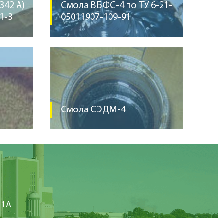
342 А)
Смола ВБФС-4 по ТУ 6-21-
1-3
05011907-109-91
Смола СЭДМ-4
 1А