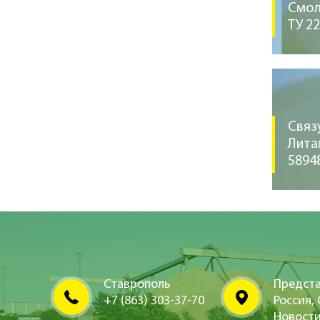
Смол
ТУ 2
Связ
Лита
5894
Ставрополь
Предста
+7 (863) 303-37-70
Россия,
Новост