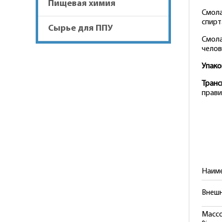
Пищевая химия
Смола
спирт
Сырье для ППУ
Смола
челов
Упако
Транс
прави
Наиме
Внешн
Массо