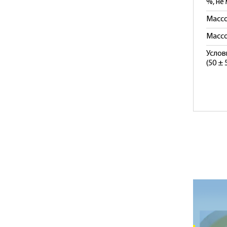
%, не
Массо
Массо
Услов
(50 ± 