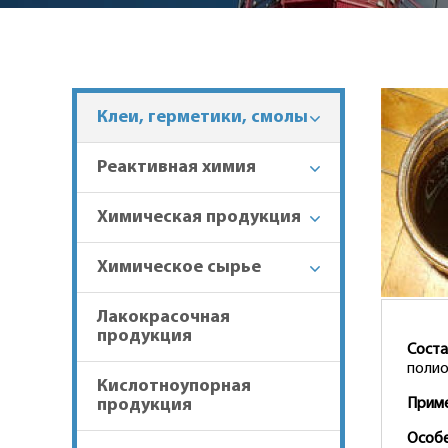
Клеи, герметики, смолы
Реактивная химия
Химическая продукция
Химическое сырье
Лакокрасочная
продукция
Соста
полио
Кислотноупорная
продукция
Приме
Особе