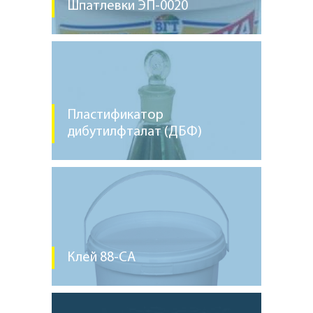
Шпатлевки ЭП-0020
Пластификатор
дибутилфталат (ДБФ)
Клей 88-СА