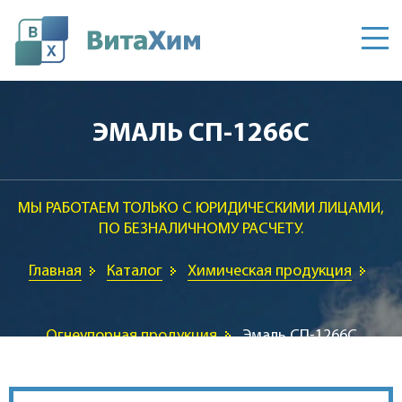
Главная
ЭМАЛЬ СП-1266С
О компании
МЫ РАБОТАЕМ ТОЛЬКО С ЮРИДИЧЕСКИМИ ЛИЦАМИ,
Каталог
ПО БЕЗНАЛИЧНОМУ РАСЧЕТУ.
Контакты
Главная
Каталог
Химическая продукция
Огнеупорная продукция
Эмаль СП-1266С
inforostov@vitahim.ru