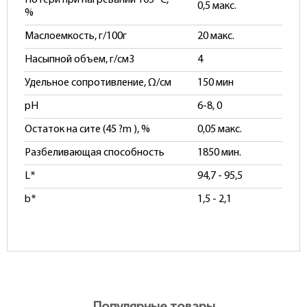
Потери при нагревании 105 °С,
0,5 макс.
%
Маслоемкость, г/100г
20 макс.
Насыпной объем, г/см3
4
Удельное сопротивление,
Ω
/см
150 мин
pH
6-8, 0
Остаток на сите (45 ?m ), %
0,05 макс.
Разбеливающая способность
1850 мин.
L*
94,7 - 95,5
b*
1,5 - 2,1