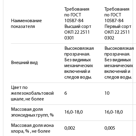
Требования
Требования
по ГОСТ
по ГОСТ
Наименование
10587-84
10587-84
показателя
Высший сорт
Первый сорт
ОКП 22 2511
ОКП 22 2511
0301
0302
Высоковязкая
Высоковязкая
прозрачная.
прозрачная.
Без видимых
Без видимых
Внешний вид
механических
механических
включений и
включений и
следов воды.
следов воды.
Цвет по
железокобальтовой
6
10
шкале, не более
Массовая доля
16,0-18,0
16,0-18,0
эпоксидных групп, %
Массовая доля иона
0,002
0,005
хлора, % , не более