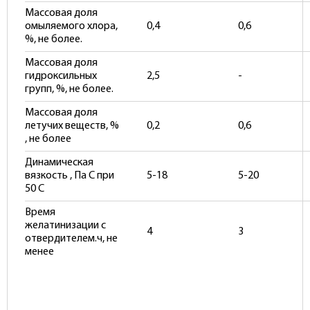
Массовая доля
омыляемого хлора,
0,4
0,6
%, не более.
Массовая доля
гидроксильных
2,5
-
групп, %, не более.
Массовая доля
летучих веществ, %
0,2
0,6
, не более
Динамическая
вязкость , Па С при
5-18
5-20
50 С
Время
желатинизации с
4
3
отвердителем.ч, не
менее