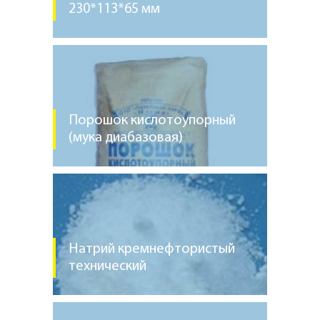
230*113*65 мм
Порошок кислотоупорный
(мука диабазовая)
Натрий кремнефтористый
технический