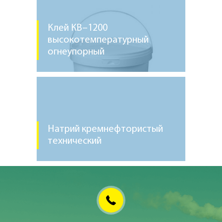
Клей КВ–1200
высокотемпературный
огнеупорный
Натрий кремнефтористый
технический