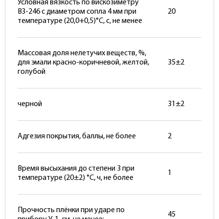
Условная вязкость по вискозиметру
ВЗ-246 с диаметром сопла 4 мм при
20
температуре (20,0+0,5)°С, с, не менее
Массовая доля нелетучих веществ, %,
для эмали красно-коричневой, желтой,
35±2
голубой
черной
31±2
Адгезия покрытия, баллы, не более
2
Время высыхания до степени 3 при
1
температуре (20±2) °С, ч, не более
Прочность плёнки при ударе по
45