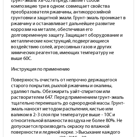
Грунт-эмаль ХВ-0278 представляет собой
композицию три в одном: совмещает свойства
преобразователя ржавчины, антикоррозийной
грунтовки и защитной эмали. Грунт-эмаль проникает в
ржавчину и останавливает дальнейшее развитие
коррозии на металле, обеспечивая его
долговременную защиту. Защищает оборудование и
металлические конструкций, подвергающиеся
воздействию солей, агрессивных газов и других
химических реагентов, имеющих температуру не
выше 60С.
Инструкция по применению
Поверхность очистить от непрочно держащегося
старого покрытия, рыхлой ржавчины и окалины,
удаляют пыль. Обезжирить уайт-спиритом или
растворителем 647. Перед применением грунт-эмаль
тщательно перемешать до однородной массы. Грунт-
эмаль наносят методом распыления, кистью или
валиком в 2-3 слоя при температуре выше - 10С и
относительной влажности воздуха не более 80%. Не
допускается производить окраску по влажной
поверхности и ледяной корке. >Высыхание каждого