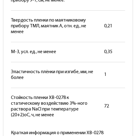
прибору У-1, см, не менее:
Твердость пленки по маятниковому
прибору ТМЛ, маятник А, отн. ед., не
0,21
менее
М-3, усл. ед., не менее
0,35
Эластичность плёнки при изгибе, мм, не
1
более
Стойкость пленки ХВ-0278 к
статическому воздействию 3%-ного
72
раствора NaCl при температуре
(20+2)оС, ч, не менее
Краткая информация о применении ХВ-0278