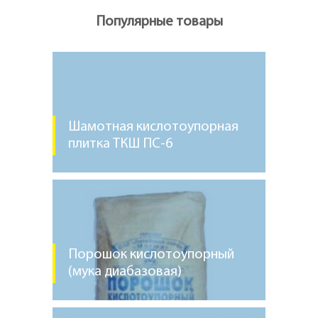
Популярные товары
Шамотная кислотоупорная
плитка ТКШ ПС-6
Порошок кислотоупорный
(мука диабазовая)