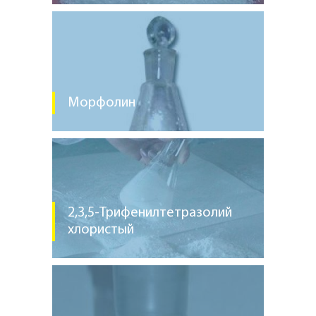
Морфолин
2,3,5-Трифенилтетразолий
хлористый