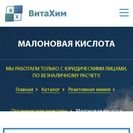
Главная
МАЛОНОВАЯ КИСЛОТА
О компании
МЫ РАБОТАЕМ ТОЛЬКО С ЮРИДИЧЕСКИМИ ЛИЦАМИ,
Каталог
ПО БЕЗНАЛИЧНОМУ РАСЧЕТУ.
Контакты
Главная
Каталог
Реактивная химия
Органические реактивы
Малоновая кислота
inforostov@vitahim.ru