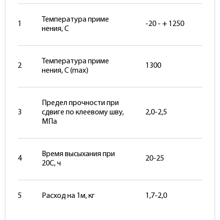
Температура приме
1
-20 - + 1250
нения, С
Температура приме
2
1300
нения, С (max)
Предел прочности при
3
сдвиге по клеевому шву,
2,0-2,5
МПа
Время высыхания при
4
20-25
20С, ч
5
Расход на 1м, кг
1,7-2,0