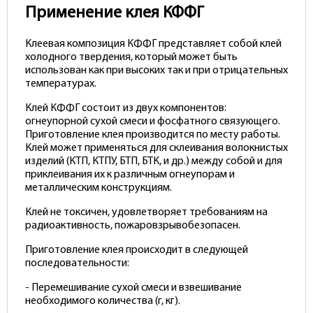
Применение клея КФФГ
Клеевая композиция КФФГ представляет собой клей
холодного твердения, который может быть
использован как при высоких так и при отрицательных
температурах.
Клей КФФГ состоит из двух компонентов:
огнеупорной сухой смеси и фосфатного связующего.
Приготовление клея производится по месту работы.
Клей может применяться для склеивания волокнистых
изделий (КТП, КТПУ, БТП, БТК, и др.) между собой и для
приклеивания их к различным огнеупорам и
металлическим конструкциям.
Клей не токсичен, удовлетворяет требованиям на
радиоактивность, пожаровзрывобезопасен.
Приготовление клея происходит в следующей
последовательности:
- Перемешивание сухой смеси и взвешивание
необходимого количества (г, кг).