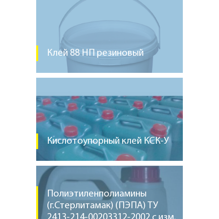
Клей 88 НП резиновый
Кислотоупорный клей КСК-У
Полиэтиленполиамины
(г.Стерлитамак) (ПЭПА) ТУ
2413-214-00203312-2002 с изм.