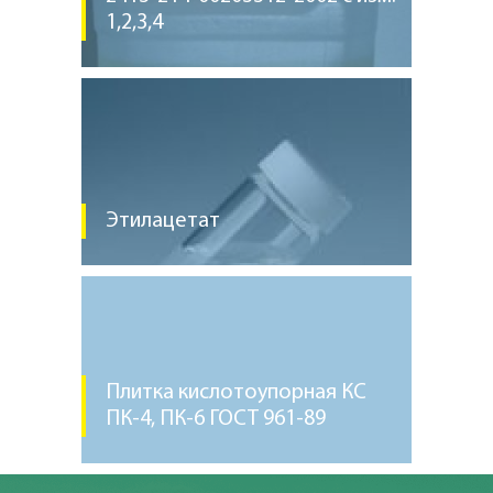
1,2,3,4
Этилацетат
Плитка кислотоупорная КС
ПК-4, ПК-6 ГОСТ 961-89